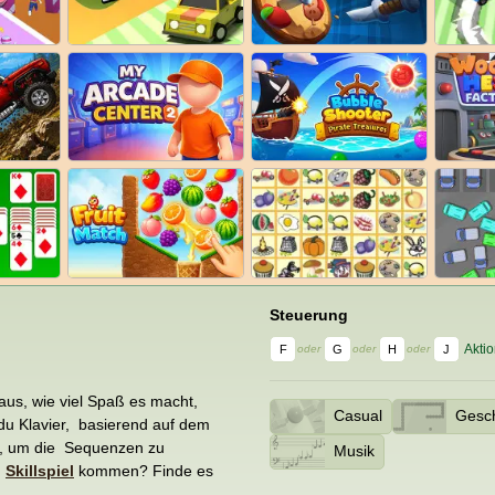
Steuerung
Akti
F
G
H
J
oder
oder
oder
aus, wie viel Spaß es macht,
Casual
Gesch
 du Klavier, basierend auf dem
er, um die Sequenzen zu
Musik
m
Skillspiel
kommen? Finde es