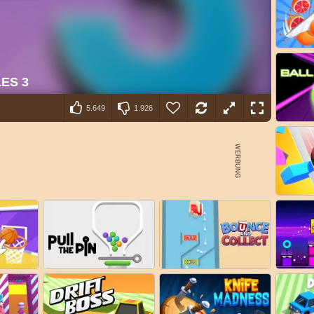
5.649
1.926