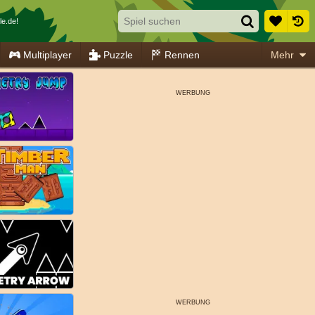
le.de!
Multiplayer
Puzzle
Rennen
Mehr