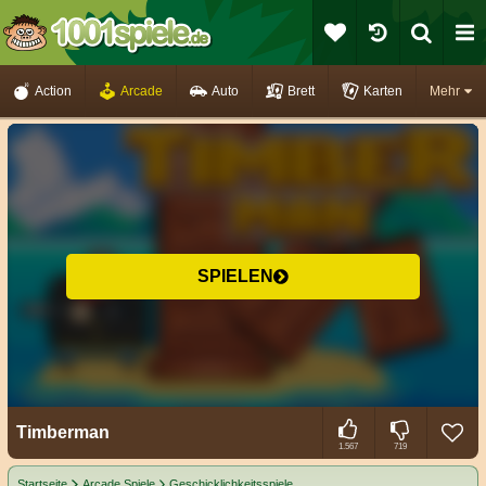
Action
Arcade
Auto
Brett
Karten
Mehr
SPIELEN
Timberman
1.567
719
Startseite
Arcade Spiele
Geschicklichkeitsspiele