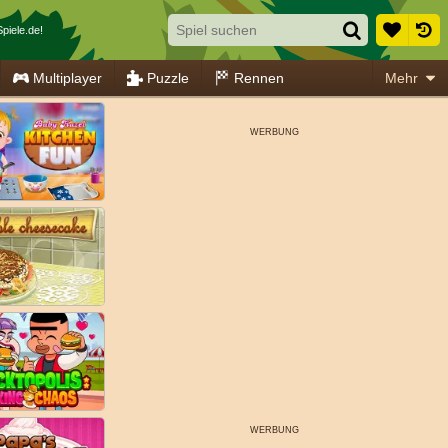
piele.de!
Multiplayer
Puzzle
Rennen
Mehr