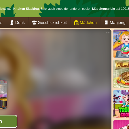
elst jetzt
Kitchen Slacking
. Spiel auch eines der anderen coolen
Mädchenspiele
auf 1001S
es
Denk
Geschicklichkeit
Mädchen
Mahjong