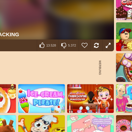
13.528
5.372