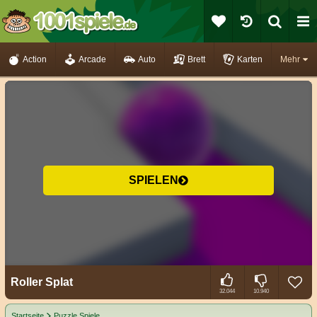
Action
Arcade
Auto
Brett
Karten
Mehr
SPIELEN
Roller Splat
32.044
10.940
Startseite
Puzzle Spiele