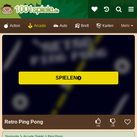
Action
Arcade
Auto
Brett
Karten
Mehr
SPIELEN
Retro Ping Pong
238
246
Startseite
Arcade Spiele
Ping Pong