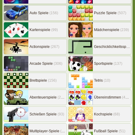
Auto Spiele
(156)
Puzzle Spiele
(507)
Kartenspiele
(99)
Mädchenspiele
(239)
Actionspiele
(267)
Geschicklichkeitsspiele
(
Arcade Spiele
(306)
Sportspiele
(137)
Brettspiele
(156)
Tetris
(10)
Abenteuerspiele
(217)
Übereinstimmen
(453)
Schießen Spiele
(93)
Kochspiele
(68)
Multiplayer-Spiele
(149)
Fußball Spiele
(51)