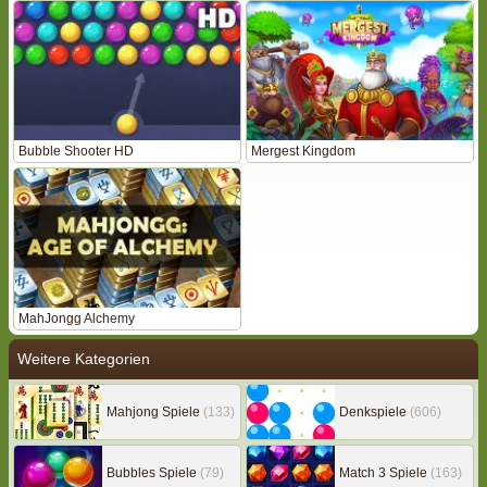
Bubble Shooter HD
Mergest Kingdom
MahJongg Alchemy
Weitere Kategorien
Mahjong Spiele
(133)
Denkspiele
(606)
Bubbles Spiele
(79)
Match 3 Spiele
(163)