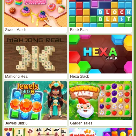
Sweet Match
Block Blast
Mahjong Real
Hexa Stack
Jewels Blitz 6
Garden Tales