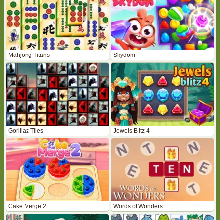
Mahjong Titans
Skydom
Gorillaz Tiles
Jewels Blitz 4
Cake Merge 2
Words of Wonders