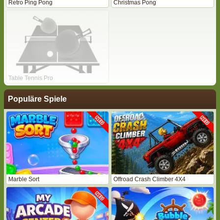
Retro Ping Pong
Christmas Pong
Table Tennis Pro
Populäre Spiele
Marble Sort
Offroad Crash Climber 4X4