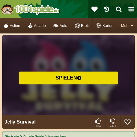
Action
Arcade
Auto
Brett
Karten
Mehr
SPIELEN
Jelly Survival
4.318
2.614
Startseite
Arcade Spiele
Ausweichen