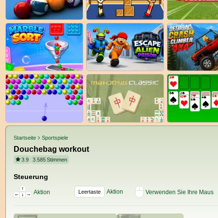
Startseite
Sportspiele
Douchebag workout
3.9
3.585
Stimmen
Steuerung
Aktion
Aktion
Leertaste
Verwenden Sie Ihre Maus