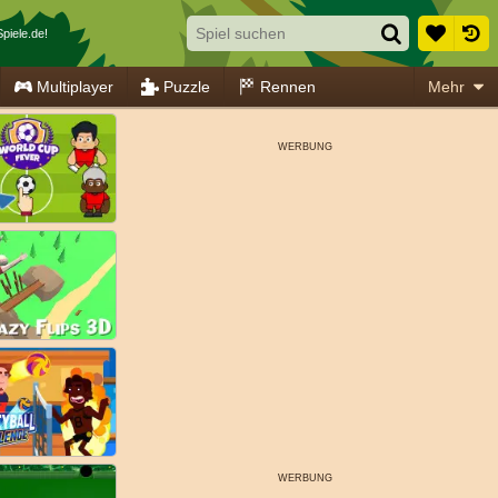
piele.de!
Multiplayer
Puzzle
Rennen
Mehr