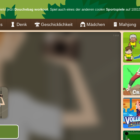
elst jetzt
Douchebag workout
. Spiel auch eines der anderen coolen
Sportspiele
auf 1001S
es
Denk
Geschicklichkeit
Mädchen
Mahjong