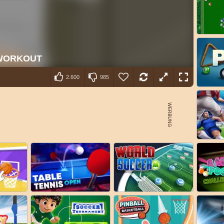
2.600
985