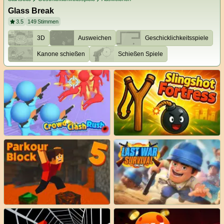
Glass Break
3.5
149
Stimmen
3D
Ausweichen
Geschicklichkeitsspiele
Kanone schießen
Schießen Spiele