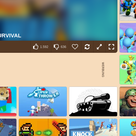
1.592
636