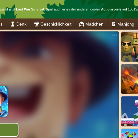
pielst jetzt
Last War Survival
. Spiel auch eines der anderen coolen
Actionspiele
auf 1001Sp
es
Denk
Geschicklichkeit
Mädchen
Mahjong