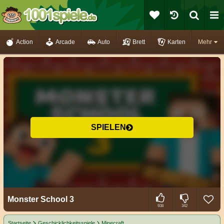
Action
Arcade
Auto
Brett
Karten
Mehr
SPIELEN
Monster School 3
938
342
Startseite
Geschicklichkeitsspiele
Minecraft