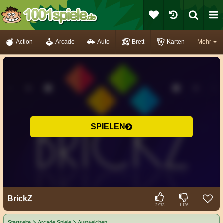
Action
Arcade
Auto
Brett
Karten
Mehr
SPIELEN
BrickZ
2.973
1.126
Startseite
Arcade Spiele
Ausweichen