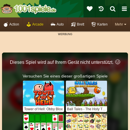
Action
Arcade
Auto
Brett
Karten
Mehr
🥴️
Dieses Spiel wird auf Ihrem Gerät nicht unterstützt.
Versuchen Sie eines dieser großartigen Spiele
Tower of Hell: Obby Blox
Ball Tales - The Holy Treasure