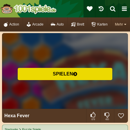
Action
Arcade
Auto
Brett
Karten
Mehr
SPIELEN
Hexa Fever
879
400
Startseite
Puzzle Spiele