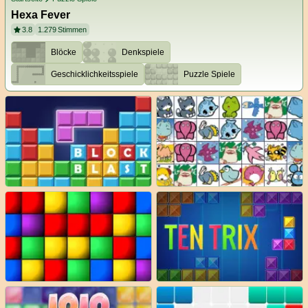
Hexa Fever
3.8
1.279
Stimmen
Blöcke
Denkspiele
Geschicklichkeitsspiele
Puzzle Spiele