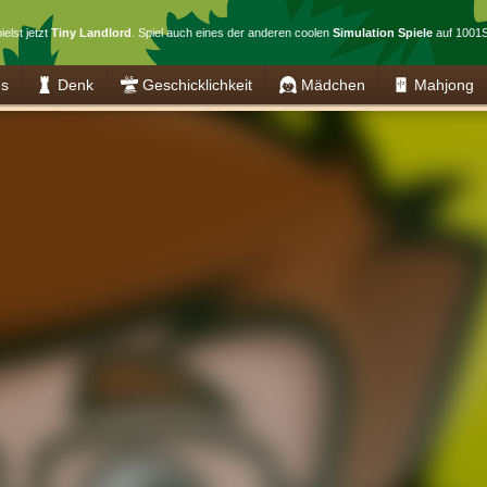
ielst jetzt
Tiny Landlord
. Spiel auch eines der anderen coolen
Simulation Spiele
auf 1001S
es
Denk
Geschicklichkeit
Mädchen
Mahjong