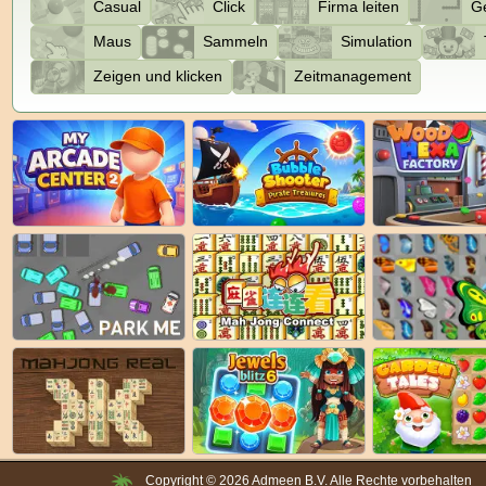
Casual
Click
Firma leiten
Ge
Maus
Sammeln
Simulation
Zeigen und klicken
Zeitmanagement
Copyright © 2026 Admeen B.V. Alle Rechte vorbehalten