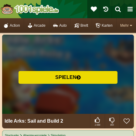
Action
Arcade
Auto
Brett
Karten
Mehr
SPIELEN
Idle Arks: Sail and Build 2
2.588
864
Startseite
Abenteuerspiele
Simulation