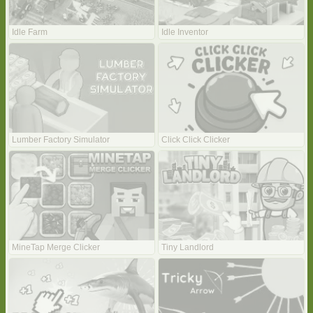
Idle Farm
Idle Inventor
Lumber Factory Simulator
Click Click Clicker
MineTap Merge Clicker
Tiny Landlord