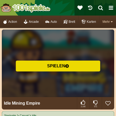
Action
Arcade
Auto
Brett
Karten
Mehr
SPIELEN
Idle Mining Empire
2.140
571
Startseite
Casual
Idle