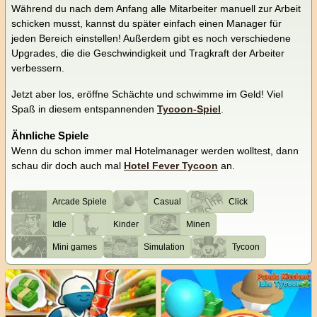
Während du nach dem Anfang alle Mitarbeiter manuell zur Arbeit
schicken musst, kannst du später einfach einen Manager für
jeden Bereich einstellen! Außerdem gibt es noch verschiedene
Upgrades, die die Geschwindigkeit und Tragkraft der Arbeiter
verbessern.
Jetzt aber los, eröffne Schächte und schwimme im Geld! Viel
Spaß in diesem entspannenden
Tycoon-Spiel
.
Ähnliche Spiele
Wenn du schon immer mal Hotelmanager werden wolltest, dann
schau dir doch auch mal
Hotel Fever Tycoon
an.
Arcade Spiele
Casual
Click
Idle
Kinder
Minen
Mini games
Simulation
Tycoon