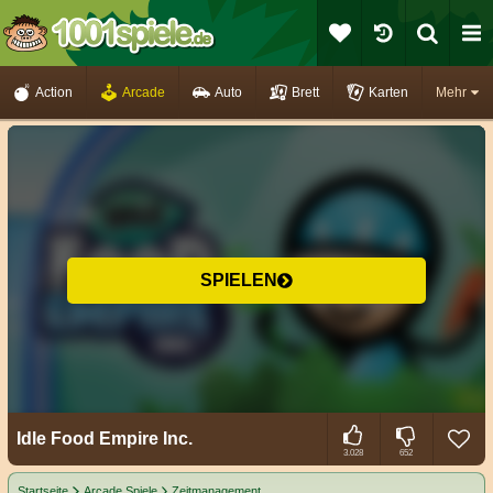
Action
Arcade
Auto
Brett
Karten
Mehr
SPIELEN
Idle Food Empire Inc.
3.028
652
Startseite
Arcade Spiele
Zeitmanagement