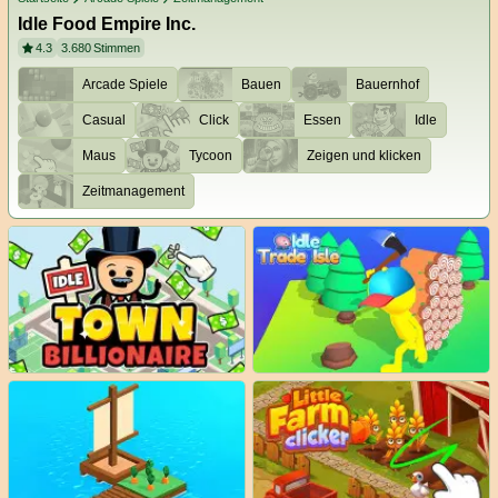
Idle Food Empire Inc.
4.3
3.680
Stimmen
Arcade Spiele
Bauen
Bauernhof
Casual
Click
Essen
Idle
Maus
Tycoon
Zeigen und klicken
Zeitmanagement