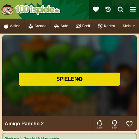
Action
Arcade
Auto
Brett
Karten
Mehr
SPIELEN
Amigo Pancho 2
3.368
1.034
Startseite
Geschicklichkeitsspiele