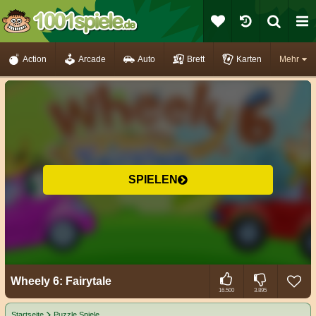
Action
Arcade
Auto
Brett
Karten
Mehr
SPIELEN
Wheely 6: Fairytale
16.500
3.895
Startseite
Puzzle Spiele