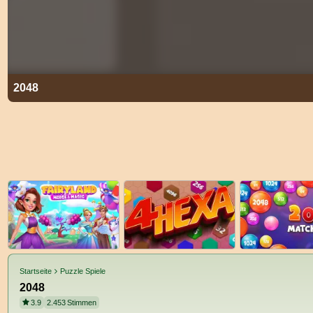
2048
Startseite
Puzzle Spiele
2048
3.9
2.453
Stimmen