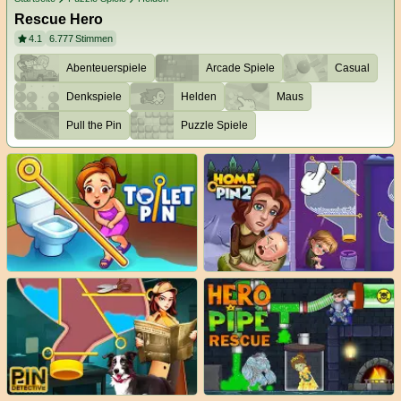
Rescue Hero
4.1
6.777
Stimmen
Abenteuerspiele
Arcade Spiele
Casual
Denkspiele
Helden
Maus
Pull the Pin
Puzzle Spiele