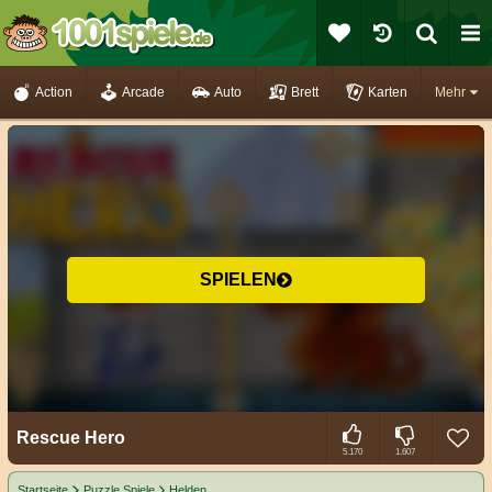
Action
Arcade
Auto
Brett
Karten
Mehr
SPIELEN
Rescue Hero
5.170
1.607
Startseite
Puzzle Spiele
Helden