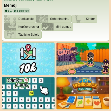
Memoji
3.1
166
Stimmen
Denkspiele
Gehirntraining
Kinder
Kopfzerbrecher
Mini games
Tägliche Spiele