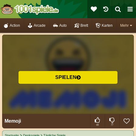
Action
Arcade
Auto
Brett
Karten
Mehr
SPIELEN
Memoji
89
77
Startseite
Denkspiele
Tägliche Spiele