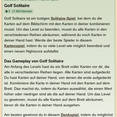
Golf Solitaire
3
17.809
Stimmen
Golf Solitaire ist ein lustiges
Solitaire-Spiel
, bei dem du die
Karten auf dem Bildschirm mit den Karten in deiner kombinieren
musst. Um das Level zu beenden, musst du alle Karten in den
verschiedenen Reihen abräumen, während du noch Karten in
deiner Hand hast. Werde der beste Spieler in diesem
Kartenspiel
, indem du so viele Level wie möglich beendest und
einen neuen Highscore aufstellst.
Das Gameplay von Golf Solitaire
Am Anfang des Levels hast du ein Brett voller Karten vor dir, die
alle in verschiedenen Reihen liegen. Alle Karten sind aufgedeckt.
Du hast Karten auf deiner Hand, von denen die erste aufgedeckt
ist. Kombiniere die Karte in deiner Hand mit den Karten auf dem
Brett. Das machst du, indem du Karten auswählst, die einen Wert
höher oder niedriger sind als die auf deiner Hand. Um das Level
zu gewinnen, musst du alle Karten auf dem Brett abräumen,
bevor dir die Karten in deiner Hand ausgehen.
Am besten gewinnst du in diesem
Denkspiel
, indem du möglichst