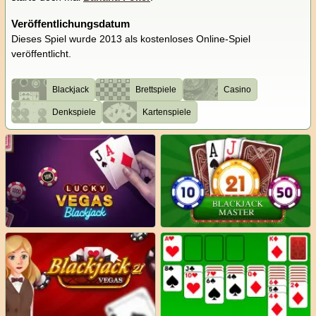
Veröffentlichungsdatum
Dieses Spiel wurde 2013 als kostenloses Online-Spiel
veröffentlicht.
Blackjack
Brettspiele
Casino
Denkspiele
Kartenspiele