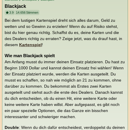
Blackjack
3.9
14.656
Stimmen
Bei dem lustigen Kartenspiel dreht sich alles darum, Geld zu
wetten und so Gewinn zu erzielen! Wenn du auf Risiko stehst,
bist du hier genau richtig. Schaffst du es, deine Karten und die
des Dealers richtig zu erraten? Zeige jetzt, was du drauf hast, in
diesem
Kartenspiel
!
Wie man Blackjack spielt
Am Anfang musst du immer deinen Einsatz platzieren. Du hast zu
Beginn 1000 Dollar und kannst deinen Einsatz frei wählen! Wenn
der Einsatz platziert wurde, werden die Karten ausgeteilt. Du
musst es schaffen, so nah wie möglich an 21 zu kommen, ohne
darüber zu kommen. Du bekommst als Erstes zwei Karten
ausgeteilt und siehst auch die erste des Dealers. Danach kannst
du dich entscheiden, ob du einen Hit, eine weitere Karte oder
keine weitere Karte haben willst. Aber aufgepasst, es gibt noch
ein paar spezielle Optionen, die das Ganze ein bisschen
interessanter und schwieriger machen.
Double
: Wenn du dich dafür entscheidest, verdoppelst du deinen