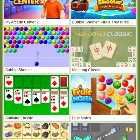
My Arcade Center 2
Bubble Shooter: Pirate Treasures
Bubble Shooter
Mahjong Classic
Solitaire Classic
Fruit Match