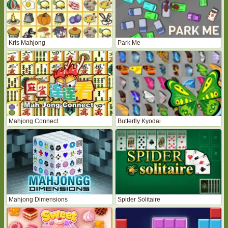
Kris Mahjong
Park Me
Mahjong Connect
Butterfly Kyodai
Mahjong Dimensions
Spider Solitaire