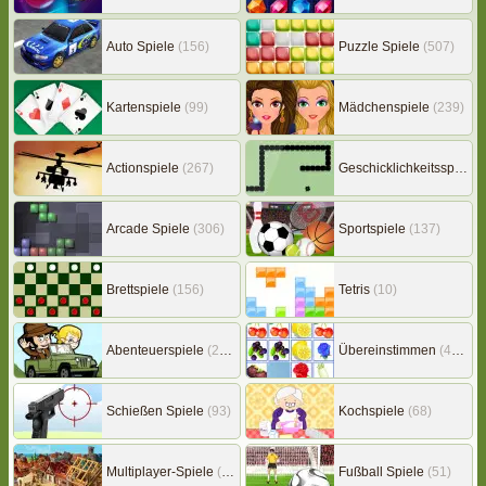
Auto Spiele
(156)
Puzzle Spiele
(507)
Kartenspiele
(99)
Mädchenspiele
(239)
Actionspiele
(267)
Geschicklichkeitsspiele
(
Arcade Spiele
(306)
Sportspiele
(137)
Brettspiele
(156)
Tetris
(10)
Abenteuerspiele
(217)
Übereinstimmen
(453)
Schießen Spiele
(93)
Kochspiele
(68)
Multiplayer-Spiele
(149)
Fußball Spiele
(51)