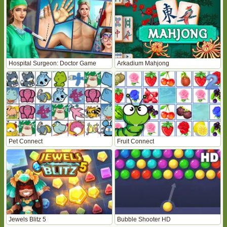
Hospital Surgeon: Doctor Game
Arkadium Mahjong
Pet Connect
Fruit Connect
Jewels Blitz 5
Bubble Shooter HD