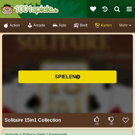
Action
Arcade
Auto
Brett
Karten
Mehr
SPIELEN
Solitaire 15in1 Collection
345
243
Startseite
Patience Spiele
Kartenspiele