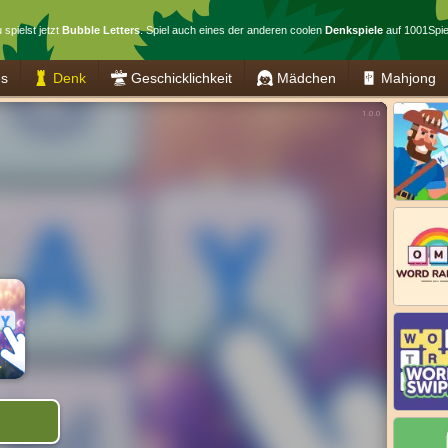
 spielst jetzt
Bubble Letters
. Spiel auch eines der anderen coolen
Denkspiele
auf 1001Spie
es
Denk
Geschicklichkeit
Mädchen
Mahjong