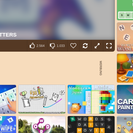
2.564
1.033