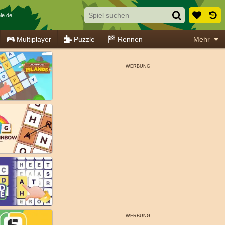
le.de!
Multiplayer
Puzzle
Rennen
Mehr