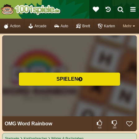
Action
Arcade
Auto
Brett
Karten
Mehr
SPIELEN
OMG Word Rainbow
435
285
Startseite
Kopfzerbrecher
Wörter & Buchstaben