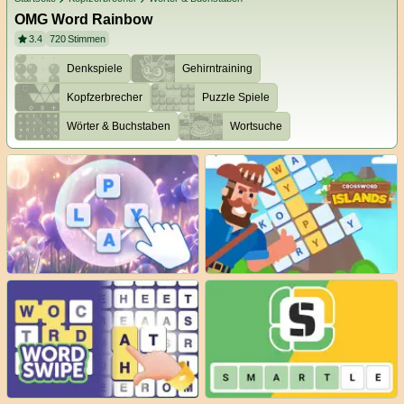
OMG Word Rainbow
3.4
720
Stimmen
Denkspiele
Gehirntraining
Kopfzerbrecher
Puzzle Spiele
Wörter & Buchstaben
Wortsuche