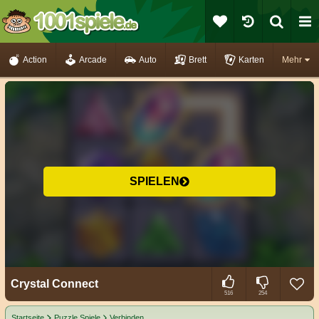
Action
Arcade
Auto
Brett
Karten
Mehr
SPIELEN
Crystal Connect
516
254
Startseite
Puzzle Spiele
Verbinden