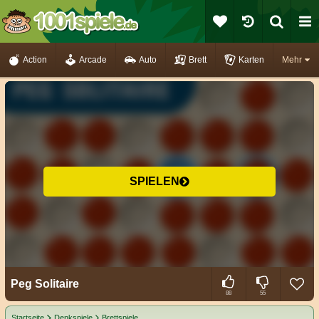
Action
Arcade
Auto
Brett
Karten
Mehr
SPIELEN
Peg Solitaire
88
55
Startseite
Denkspiele
Brettspiele