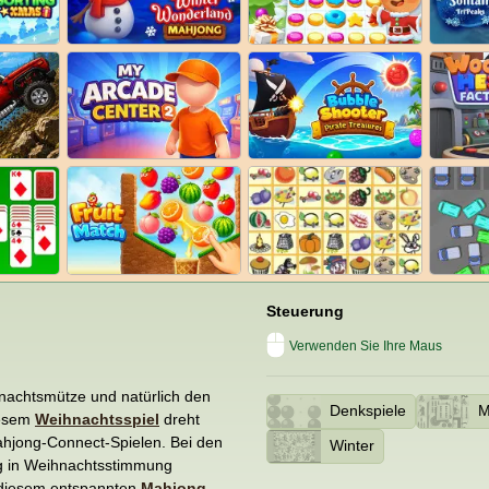
Steuerung
Verwenden Sie Ihre Maus
nachtsmütze und natürlich den
Denkspiele
M
iesem
Weihnachtsspiel
dreht
ahjong-Connect-Spielen. Bei den
Winter
ig in Weihnachtsstimmung
 diesem entspannten
Mahjong-