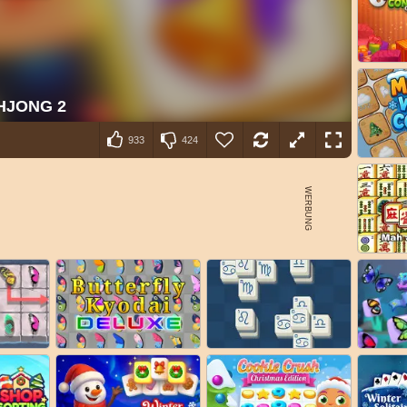
933
424