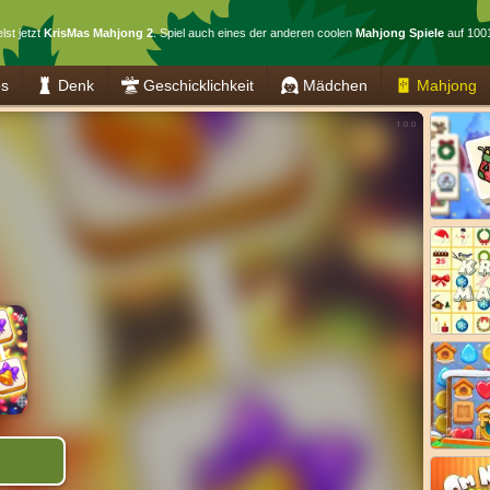
lst jetzt
KrisMas Mahjong 2
. Spiel auch eines der anderen coolen
Mahjong Spiele
auf 1001
es
Denk
Geschicklichkeit
Mädchen
Mahjong