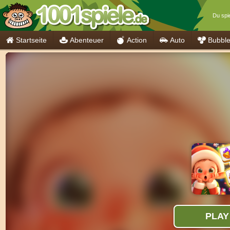
Du spie
Startseite
Abenteuer
Action
Auto
Bubbl