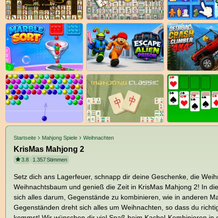
Startseite
Mahjong Spiele
Weihnachten
KrisMas Mahjong 2
3.8
1.357
Stimmen
Setz dich ans Lagerfeuer, schnapp dir deine Geschenke, die Weih
Weihnachtsbaum und genieß die Zeit in KrisMas Mahjong 2! In d
sich alles darum, Gegenstände zu kombinieren, wie in anderen M
Gegenständen dreht sich alles um Weihnachten, so dass du richt
kommst! Wir wünschen dir viel Spaß beim Kachel-Kombinieren in