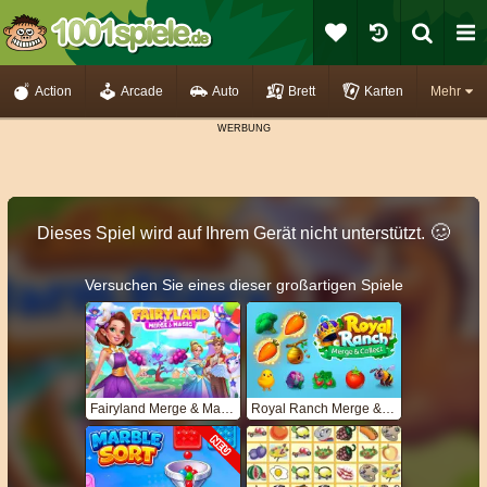
Action
Arcade
Auto
Brett
Karten
Mehr
🥴️
Dieses Spiel wird auf Ihrem Gerät nicht unterstützt.
Versuchen Sie eines dieser großartigen Spiele
Fairyland Merge & Magic
Royal Ranch Merge & Collect