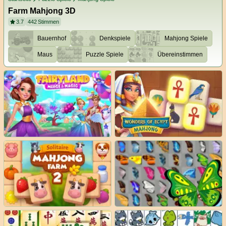
Farm Mahjong 3D
3.7
442
Stimmen
Bauernhof
Denkspiele
Mahjong Spiele
Maus
Puzzle Spiele
Übereinstimmen