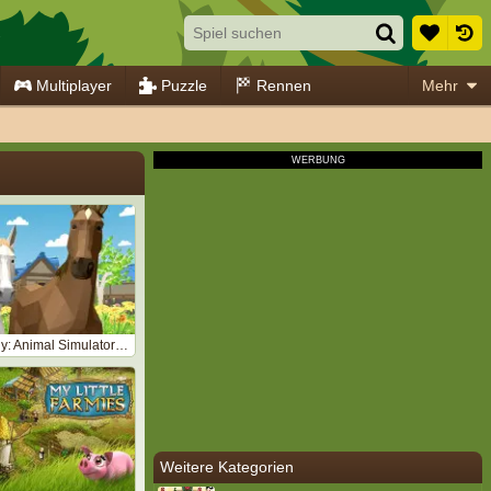
.
Multiplayer
Puzzle
Rennen
Mehr
Horse Family: Animal Simulator 3D
Weitere Kategorien