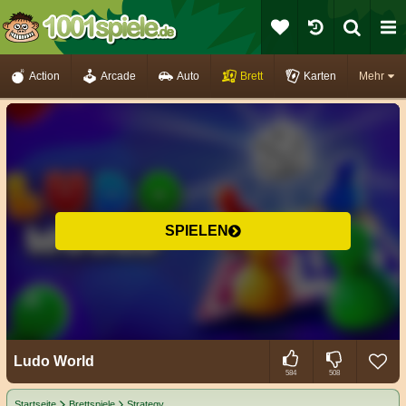
Action
Arcade
Auto
Brett
Karten
Mehr
SPIELEN
Ludo World
584
508
Startseite
Brettspiele
Strategy