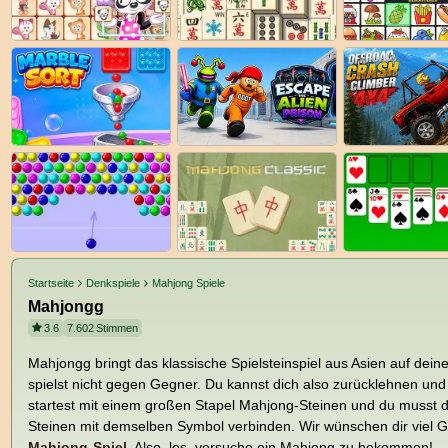
Startseite
Denkspiele
Mahjong Spiele
Mahjongg
3.6
7.602
Stimmen
Mahjongg bringt das klassische Spielsteinspiel aus Asien auf dein
spielst nicht gegen Gegner. Du kannst dich also zurücklehnen un
startest mit einem großen Stapel Mahjong-Steinen und du musst 
Steinen mit demselben Symbol verbinden. Wir wünschen dir viel 
Mahjong-Spiel
. Also, los, versuche ein Mahjong zu bekommen!