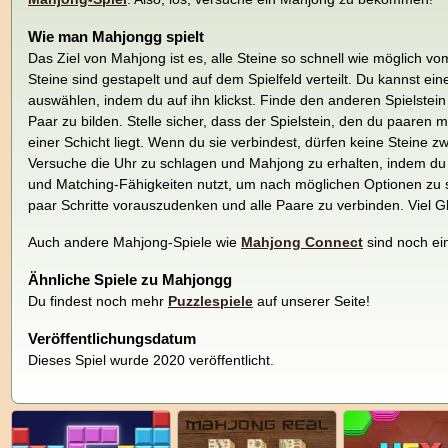
Wie man Mahjongg spielt
Das Ziel von Mahjong ist es, alle Steine so schnell wie möglich 
Steine sind gestapelt und auf dem Spielfeld verteilt. Du kannst ei
auswählen, indem du auf ihn klickst. Finde den anderen Spielste
Paar zu bilden. Stelle sicher, dass der Spielstein, den du paare
einer Schicht liegt. Wenn du sie verbindest, dürfen keine Steine z
Versuche die Uhr zu schlagen und Mahjong zu erhalten, indem du
und Matching-Fähigkeiten nutzt, um nach möglichen Optionen zu 
paar Schritte vorauszudenken und alle Paare zu verbinden. Viel 
Auch andere Mahjong-Spiele wie
Mahjong Connect
sind noch ein
Ähnliche Spiele zu Mahjongg
Du findest noch mehr
Puzzlespiele
auf unserer Seite!
Veröffentlichungsdatum
Dieses Spiel wurde 2020 veröffentlicht.