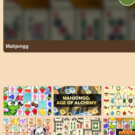
Mahjongg