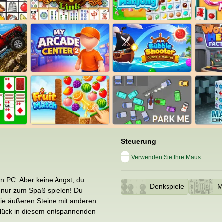
Steuerung
Verwenden Sie Ihre Maus
en PC. Aber keine Angst, du
Denkspiele
M
d nur zum Spaß spielen! Du
die äußeren Steine mit anderen
Glück in diesem entspannenden