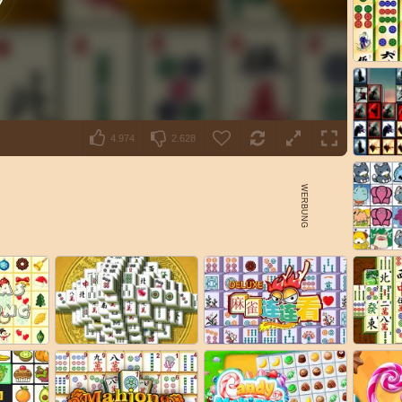
4.974
2.628