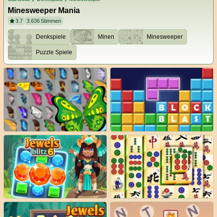
Minesweeper Mania
3.7
3.636
Stimmen
Denkspiele
Minen
Minesweeper
Puzzle Spiele