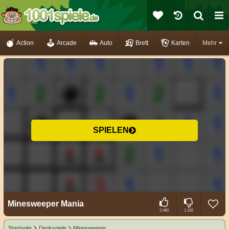
Action
Arcade
Auto
Brett
Karten
Mehr
SPIELEN
Minesweeper Mania
2.480
1.156
Startseite
Denkspiele
Minesweeper