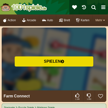
Action
Arcade
Auto
Brett
Karten
Mehr
SPIELEN
Farm Connect
2.186
1.308
Startseite
Puzzle Spiele
Mahjong Spiele