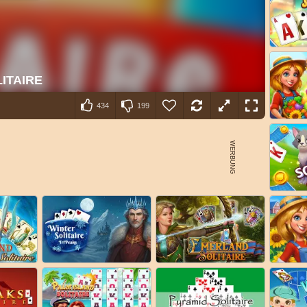
434
199