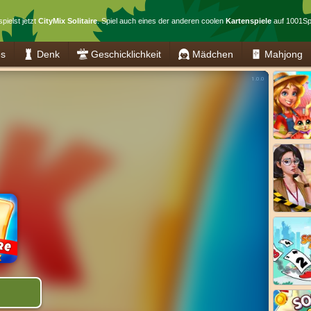
pielst jetzt
CityMix Solitaire
. Spiel auch eines der anderen coolen
Kartenspiele
auf 1001Spi
es
Denk
Geschicklichkeit
Mädchen
Mahjong