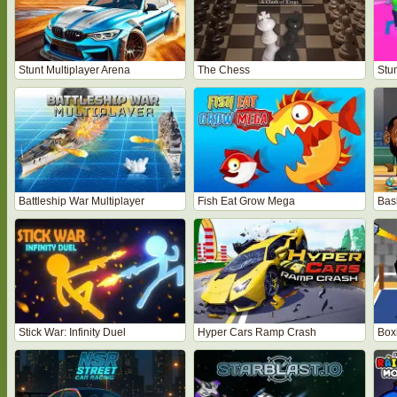
Stunt Multiplayer Arena
The Chess
Stu
Battleship War Multiplayer
Fish Eat Grow Mega
Bas
Stick War: Infinity Duel
Hyper Cars Ramp Crash
Box