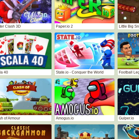
ter Clash 3D
Paper.io 2
Little Big S
la 40
State.io - Conquer the World
Football L
sh of Armour
Amogus.io
Gulper.io