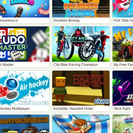
msarena.io
Drunken Boxing
Fish Stab Ge
o Master
City Bike Racing Champion
My Free Fa
Hockey Multiplayer
KoGaMa: Haunted Hotel
Stick Fight