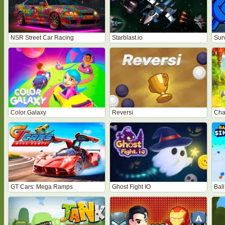
NSR Street Car Racing
Starblast.io
Sur
Color Galaxy
Reversi
Cha
GT Cars: Mega Ramps
Ghost Fight IO
Ball