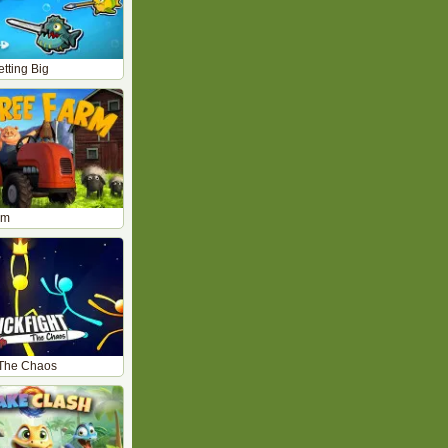
tting Big
rm
: The Chaos