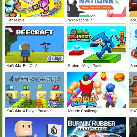
Gänsespiel
War Nations.io
KoG
KoGaMa: BeeCraft
Brainrot Mega Parkour
Sno
KoGaMa: 4 Player Parkour
Muscle Challenge
KoG