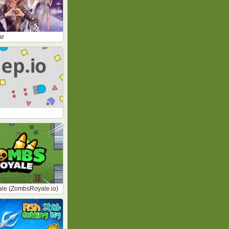
ar
le (ZombsRoyale.io)