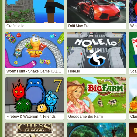
Craftnite.io
Drift Max Pro
Win
Worm Hunt - Snake Game IO Zone
Hole.io
Sca
Fireboy & Watergirl 7: Friends
Goodgame Big Farm
Cla