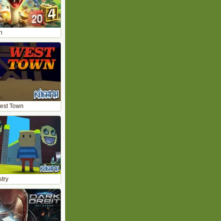
h
est Town
try