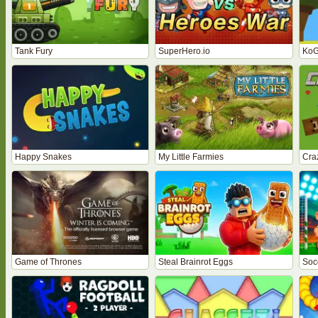
Tank Fury
SuperHero.io
KoG
Happy Snakes
My Little Farmies
Cra
Game of Thrones
Steal Brainrot Eggs
Soc