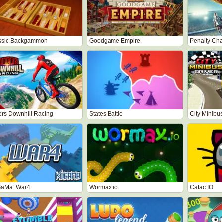
ssic Backgammon
Goodgame Empire
Penalty Cha
ers Downhill Racing
States Battle
City Minibus
aMa: War4
Wormax.io
Catac.IO