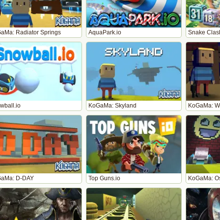
aMa: Radiator Springs
AquaPark.io
Snake Clas
wball.io
KoGaMa: Skyland
KoGaMa: W
aMa: D-DAY
Top Guns.io
KoGaMa: Os