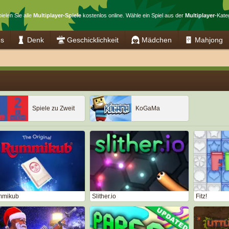
ielen Sie alle
Multiplayer-Spiele
kostenlos online. Wähle ein Spiel aus der
Multiplayer
-Kate
es
Denk
Geschicklichkeit
Mädchen
Mahjong
Spiele zu Zweit
KoGaMa
mikub
Slither.io
Fitz!