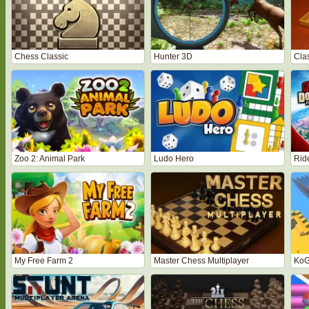
Chess Classic
Hunter 3D
Cla
Zoo 2: Animal Park
Ludo Hero
Rid
My Free Farm 2
Master Chess Multiplayer
KoG