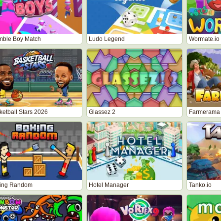
mble Boy Match
Ludo Legend
Wormate.io
ketball Stars 2026
Glassez 2
Farmerama
ing Random
Hotel Manager
Tanko.io