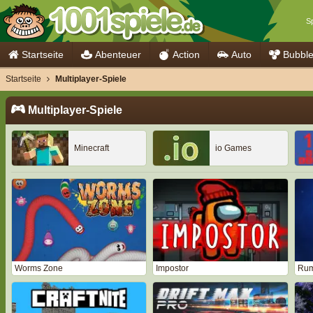
Sp
Startseite
Abenteuer
Action
Auto
Bubbl
Startseite
Multiplayer-Spiele
Multiplayer-Spiele
Minecraft
io Games
Worms Zone
Impostor
Rum