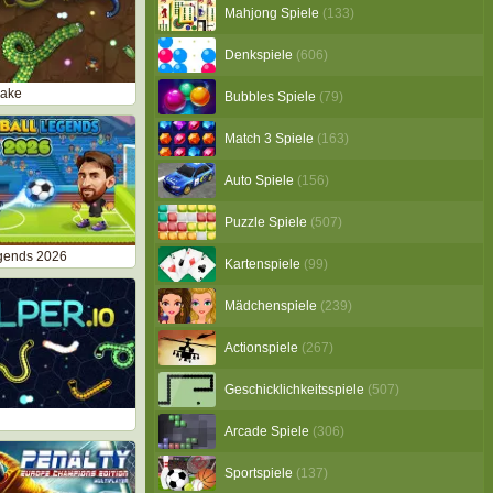
Mahjong Spiele
(133)
Denkspiele
(606)
nake
Bubbles Spiele
(79)
Match 3 Spiele
(163)
Auto Spiele
(156)
Puzzle Spiele
(507)
egends 2026
Kartenspiele
(99)
Mädchenspiele
(239)
Actionspiele
(267)
Geschicklichkeitsspiele
(507)
Arcade Spiele
(306)
Sportspiele
(137)