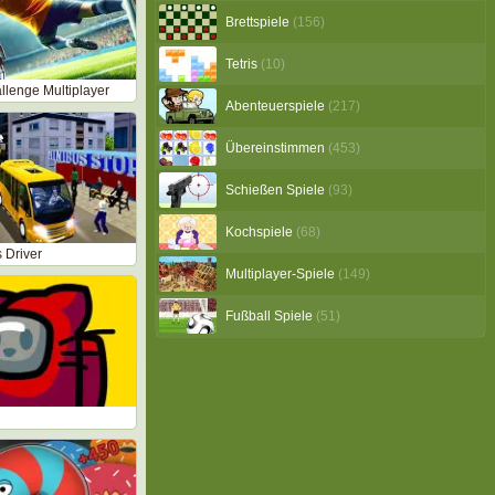
Brettspiele
(156)
Tetris
(10)
llenge Multiplayer
Abenteuerspiele
(217)
Übereinstimmen
(453)
Schießen Spiele
(93)
Kochspiele
(68)
 Driver
Multiplayer-Spiele
(149)
Fußball Spiele
(51)