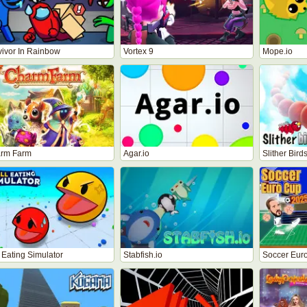
vivor In Rainbow
Vortex 9
Mope.io
rm Farm
Agar.io
Slither Bird
 Eating Simulator
Stabfish.io
Soccer Eur