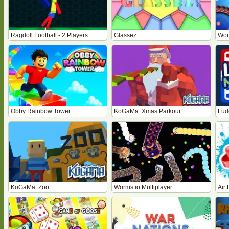
Ragdoll Football - 2 Players
Glassez
Wor
Obby Rainbow Tower
KoGaMa: Xmas Parkour
Lud
KoGaMa: Zoo
Worms.io Multiplayer
Air 