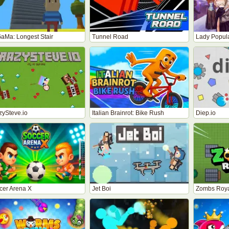
aMa: Longest Stair
Tunnel Road
Lady Popul
zySteve.io
Italian Brainrot: Bike Rush
Diep.io
cer Arena X
Jet Boi
Zombs Roya