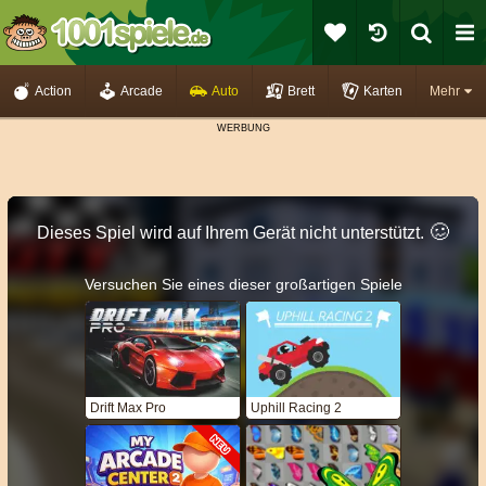
Action
Arcade
Auto
Brett
Karten
Mehr
🥴️
Dieses Spiel wird auf Ihrem Gerät nicht unterstützt.
Versuchen Sie eines dieser großartigen Spiele
Drift Max Pro
Uphill Racing 2