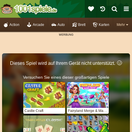
Action
Arcade
Auto
Brett
Karten
Mehr
🥴️
Dieses Spiel wird auf Ihrem Gerät nicht unterstützt.
Versuchen Sie eines dieser großartigen Spiele
Castle Craft
Fairyland Merge & Magic