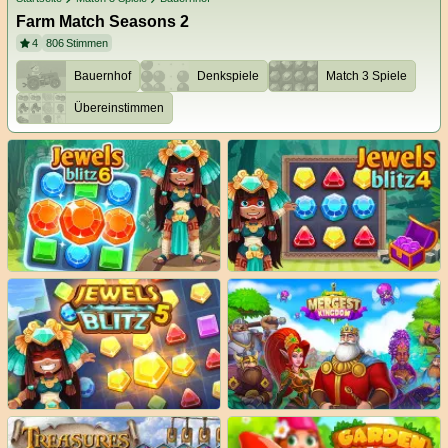
Farm Match Seasons 2
4
806
Stimmen
Bauernhof
Denkspiele
Match 3 Spiele
Übereinstimmen