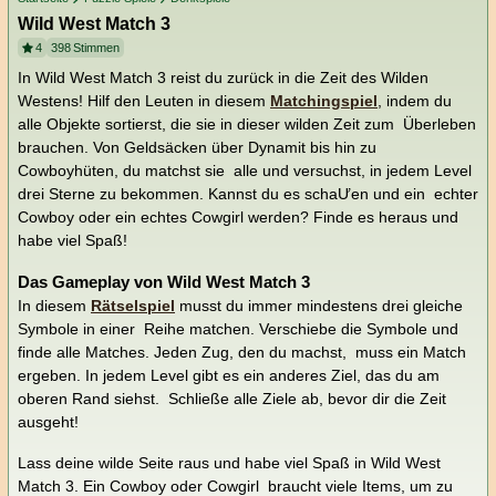
Wild West Match 3
4
398
Stimmen
In Wild West Match 3 reist du zurück in die Zeit des Wilden
Westens! Hilf den Leuten in diesem
Matchingspiel
, indem du
alle Objekte sortierst, die sie in dieser wilden Zeit zum Überleben
brauchen. Von Geldsäcken über Dynamit bis hin zu
Cowboyhüten, du matchst sie alle und versuchst, in jedem Level
drei Sterne zu bekommen. Kannst du es schaƯen und ein echter
Cowboy oder ein echtes Cowgirl werden? Finde es heraus und
habe viel Spaß!
Das Gameplay von Wild West Match 3
In diesem
Rätselspiel
musst du immer mindestens drei gleiche
Symbole in einer Reihe matchen. Verschiebe die Symbole und
finde alle Matches. Jeden Zug, den du machst, muss ein Match
ergeben. In jedem Level gibt es ein anderes Ziel, das du am
oberen Rand siehst. Schließe alle Ziele ab, bevor dir die Zeit
ausgeht!
Lass deine wilde Seite raus und habe viel Spaß in Wild West
Match 3. Ein Cowboy oder Cowgirl braucht viele Items, um zu