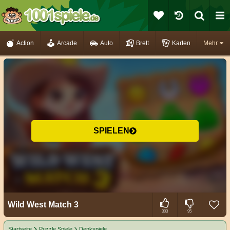
Action
Arcade
Auto
Brett
Karten
Mehr
SPIELEN
Wild West Match 3
303
95
Startseite
Puzzle Spiele
Denkspiele