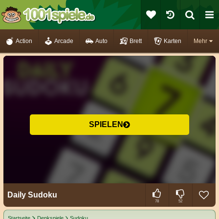
Action
Arcade
Auto
Brett
Karten
Mehr
SPIELEN
Daily Sudoku
78
52
Startseite
Denkspiele
Sudoku