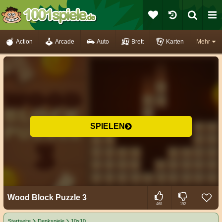
Action
Arcade
Auto
Brett
Karten
Mehr
SPIELEN
Wood Block Puzzle 3
468
192
Startseite
Denkspiele
10x10