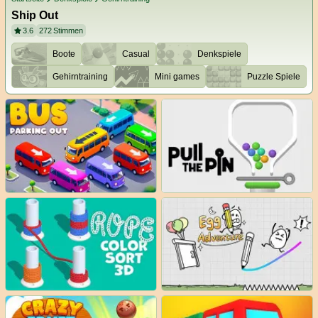
Ship Out
3.6
272
Stimmen
Boote
Casual
Denkspiele
Gehirntraining
Mini games
Puzzle Spiele