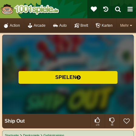
Action
Arcade
Auto
Brett
Karten
Mehr
SPIELEN
Ship Out
176
96
Startseite
Denkspiele
Gehirntraining