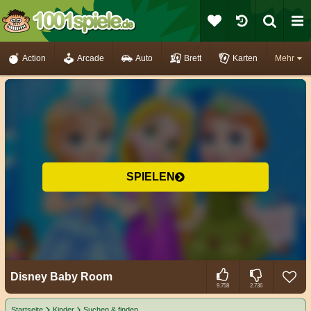
Action
Arcade
Auto
Brett
Karten
Mehr
SPIELEN
Disney Baby Room
9.758
2.736
Startseite
Kinder
Suchen & finden